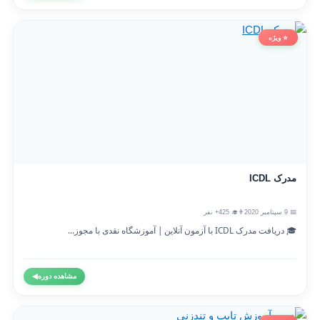
⭐ ویژه
مدرک ICDL
📅 9 سپتامبر 2020
👨‍🎓 425+ نفر
🎓 دریافت مدرک ICDL با آزمون آنلاین | آموزشگاه نقدی با مجوز...
مشاهده دوره
◀