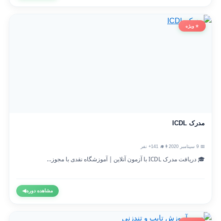
⭐ ویژه
مدرک ICDL
📅 9 سپتامبر 2020
👨‍🎓 141+ نفر
🎓 دریافت مدرک ICDL با آزمون آنلاین | آموزشگاه نقدی با مجوز...
مشاهده دوره
◀