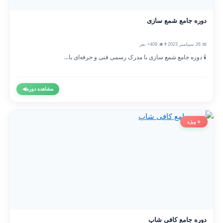
دوره جامع شمع سازی
📅 26 سپتامبر 2023
👨‍🎓 409+ نفر
🕯️ دوره جامع شمع سازی با مدرک رسمی فنی و حرفه‌ای با...
مشاهده دوره
◀
⭐ ویژه
دوره جامع کافی شاپ