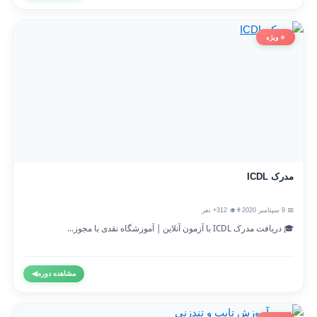
⭐ ویژه
مدرک ICDL
📅 9 سپتامبر 2020
👨‍🎓 312+ نفر
🎓 دریافت مدرک ICDL با آزمون آنلاین | آموزشگاه نقدی با مجوز...
مشاهده دوره
◀