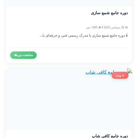
دوره جامع شمع سازی
📅 26 سپتامبر 2023
👨‍🎓 385+ نفر
🕯️ دوره جامع شمع سازی با مدرک رسمی فنی و حرفه‌ای با...
مشاهده دوره
◀
⭐ ویژه
دوره جامع کافی شاپ