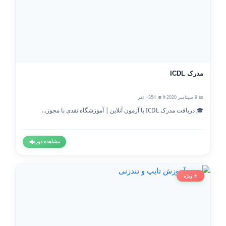
مدرک ICDL
📅 9 سپتامبر 2020
👨‍🎓 354+ نفر
🎓 دریافت مدرک ICDL با آزمون آنلاین | آموزشگاه نقدی با مجوز...
مشاهده دوره
◀
⭐ ویژه