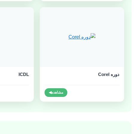
دوره Corel
ICDL
مشاهده
◀