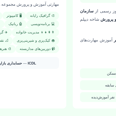
مهارتی آموزش و پرورش مجموعه هش
ز رسمی از
سازمان
🎨 گرافیک رایانه
🖥️ کامپیوتر
 پرورش
شاخه دیپلم
💻 برنامه‌نویسی
🤖 رباتیک
👨‍👩‍👧‍👦 مدیریت خانواده
✈️ گ
آموزش مهارت‌های
🧁 کیک‌پزی و شیرینی‌پزی
📐 نق
📹 دوربین‌های مداربسته
🎨 هنره
ICDL
—
حسابداری بازار
 ممکن