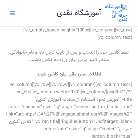
رش
آموزشگاه نقدی
ه
حتوا
[vc_row][vc_column][vc_empty_space height=”100px”]
[vc_column_text]
لطفا کلاس خود را انتخاب و پس از تایپ کردن نام و نام خانوادگی,
منتظر تایید مربی برای ورود به کلاس باشید.
لطفا در زمان مقرر وارد کلاس شوید
[/vc_column_text][/vc_column][/vc_row][vc_row][vc_column
width=”1/3″][/vc_column][vc_column width=”1/3″][vc_btn
title=”آموزش نحوه استفاده از سامانه آموزش آنلاین”
color=”success” size=”lg” align=”center” button_block=”true”
link=”url:https%3A%2F%2Fengage.shatel.com%2Fimages%2F
BigBlueButton11.pdf|target:_blank”][vc_btn title=”کلاس آنلاین
عمومی” color=”info” size=”lg” align=”center”
button_block=”true”