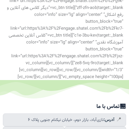
link=”url:https%3A%2F%2Fengage.shatel.com%2Fb%2Fg9k-
zff-zfn-aob|target:_blank”][vc_btn title=”دیگر کلاس های آنلاین و
رفع اشکال” color=”info” size=”lg” align=”center”
button_block=”true”
link=”url:https%3A%2F%2Fengage.shatel.com%2Fb%2Fkr7-
c1e-3bu-kev|target:_blank”][vc_btn title=”کلاس آنلاین تخصصی
آموزشگاه نقدی” color=”info” size=”lg” align=”center”
button_block=”true”
link=”url:https%3A%2F%2Fengage.shatel.com%2Fb%2Fjxz-
ze8-5vq-9ro|target:_blank”][/vc_column][vc_column
width=”1/3″][/vc_column][/vc_row][vc_row][vc_column]
[vc_empty_space height=”100px”][/vc_column][/vc_row]
🏪
تماس با ما
📍
آدرس:
نازی‌آباد، بازار دوم، خیابان نیکنام جنوبی پلاک ۶