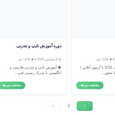
دوره آموزش تایپ و تندزنی
‍🎓 193+ نفر
📅 9 سپتامبر 2020
👨‍🎓 376+ نفر
🎓 دریافت مدرک ICDL با آزمون آنلاین |
🧠 آموزش تایپ و تندزنی فارسی و
 مجوز...
انگلیسی با مدرک رسمی فنی...
مشاهده دوره
◀
مشاهده دوره
◀
›
2
1