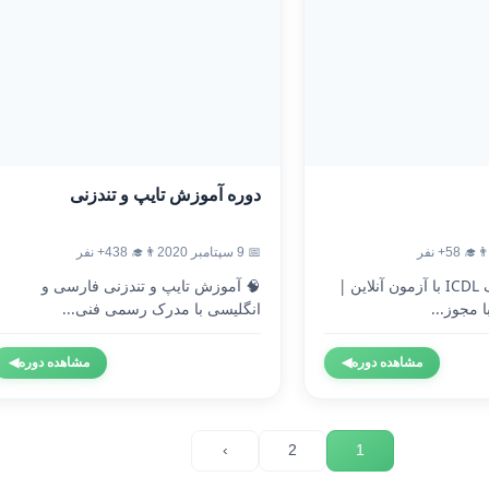
دوره آموزش تایپ و تندزنی
‍🎓 58+ نفر
📅 9 سپتامبر 2020
👨‍🎓 438+ نفر
🎓 دریافت مدرک ICDL با آزمون آنلاین |
🧠 آموزش تایپ و تندزنی فارسی و
 مجوز...
انگلیسی با مدرک رسمی فنی...
مشاهده دوره
◀
مشاهده دوره
◀
›
2
1