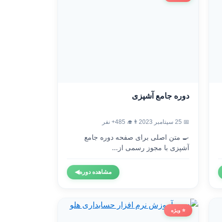
دوره جامع آشپزی
📅 25 سپتامبر 2023
👨‍🎓 485+ نفر
🍳 متن اصلی برای صفحه دوره جامع
آشپزی با مجوز رسمی از...
مشاهده دوره
◀
⭐ ویژه