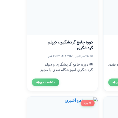
دوره جامع گردشگری، دیپلم
گردشگری
📅 26 سپتامبر 2023
👨‍🎓 232+ نفر
موزشگاه نقدی
🌍 دوره جامع گردشگری و دیپلم
..
گردشگری آموزشگاه نقدی با مجوز
رسمی...
ره
◀
مشاهده دوره
◀
⭐ ویژه