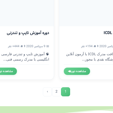
دوره آموزش تایپ و تندزنی
👨‍🎓 194+ نفر
📅 9 سپتامبر 2020
👨‍🎓 444+ نفر
🎓 دریافت مدرک ICDL با آزمون آنلاین
🧠 آموزش تایپ و تندزنی فارسی و
گاه نقدی با مجوز...
انگلیسی با مدرک رسمی فنی...
مشاهده دوره
◀
مشاهده دو
›
2
1