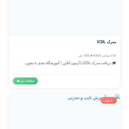
مدرک ICDL
📅 9 سپتامبر 2020
👨‍🎓 393+ نفر
🎓 دریافت مدرک ICDL با آزمون آنلاین | آموزشگاه نقدی با مجوز...
مشاهده دوره
◀
⭐ ویژه