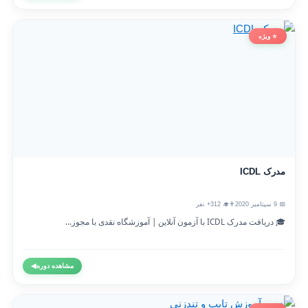
⭐ ویژه
مدرک ICDL
📅 9 سپتامبر 2020
👨‍🎓 312+ نفر
🎓 دریافت مدرک ICDL با آزمون آنلاین | آموزشگاه نقدی با مجوز...
مشاهده دوره
◀