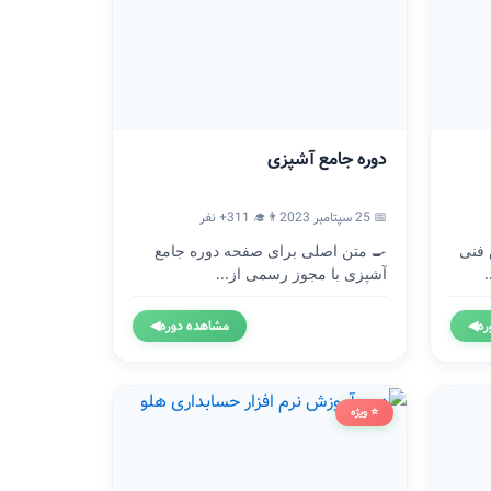
دوره جامع آشپزی
📅 25 سپتامبر 2023
👨‍🎓 311+ نفر
 فنی
🍳 متن اصلی برای صفحه دوره جامع
آشپزی با مجوز رسمی از...
ره
◀
مشاهده دوره
◀
⭐ ویژه