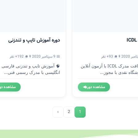
دوره آموزش تایپ و تندزنی
👨‍🎓 93+ نفر
📅 9 سپتامبر 2020
👨‍🎓 192+ نفر
🎓 دریافت مدرک ICDL با آزمون آنلاین
🧠 آموزش تایپ و تندزنی فارسی و
گاه نقدی با مجوز...
انگلیسی با مدرک رسمی فنی...
مشاهده دوره
◀
مشاهده دو
›
2
1