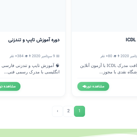
دوره آموزش تایپ و تندزنی
👨‍🎓 80+ نفر
📅 9 سپتامبر 2020
👨‍🎓 384+ نفر
🎓 دریافت مدرک ICDL با آزمون آنلاین
🧠 آموزش تایپ و تندزنی فارسی و
گاه نقدی با مجوز...
انگلیسی با مدرک رسمی فنی...
مشاهده دوره
◀
مشاهده دو
›
2
1