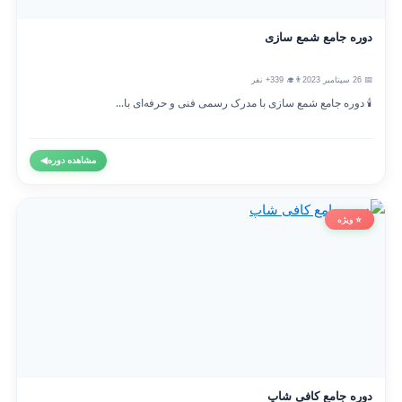
دوره جامع شمع سازی
📅 26 سپتامبر 2023
👨‍🎓 339+ نفر
🕯️ دوره جامع شمع سازی با مدرک رسمی فنی و حرفه‌ای با...
مشاهده دوره
◀
⭐ ویژه
دوره جامع کافی شاپ