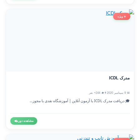
⭐ ویژه
مدرک ICDL
📅 9 سپتامبر 2020
👨‍🎓 244+ نفر
🎓 دریافت مدرک ICDL با آزمون آنلاین | آموزشگاه نقدی با مجوز...
مشاهده دوره
◀