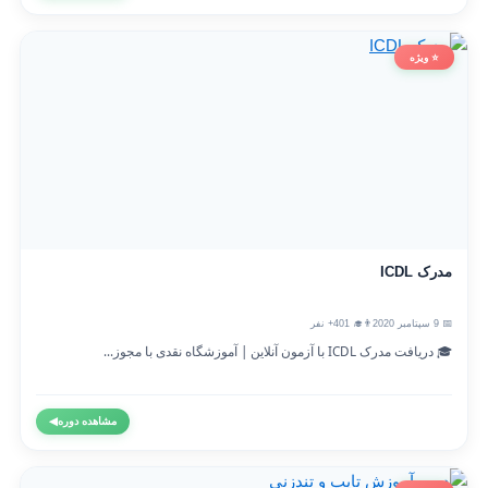
⭐ ویژه
مدرک ICDL
📅 9 سپتامبر 2020
👨‍🎓 401+ نفر
🎓 دریافت مدرک ICDL با آزمون آنلاین | آموزشگاه نقدی با مجوز...
مشاهده دوره
◀