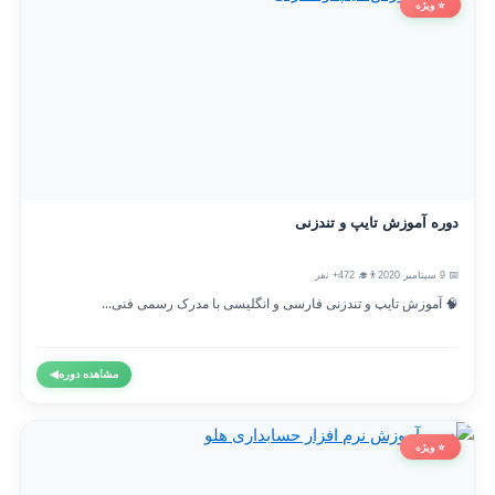
⭐ ویژه
دوره آموزش تایپ و تندزنی
📅 9 سپتامبر 2020
👨‍🎓 472+ نفر
🧠 آموزش تایپ و تندزنی فارسی و انگلیسی با مدرک رسمی فنی...
مشاهده دوره
◀
⭐ ویژه