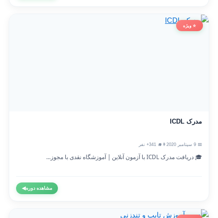
⭐ ویژه
مدرک ICDL
📅 9 سپتامبر 2020
👨‍🎓 341+ نفر
🎓 دریافت مدرک ICDL با آزمون آنلاین | آموزشگاه نقدی با مجوز...
مشاهده دوره
◀