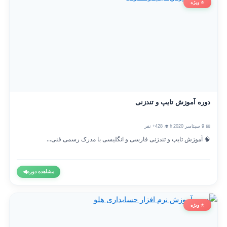
⭐ ویژه
دوره آموزش تایپ و تندزنی
📅 9 سپتامبر 2020
👨‍🎓 428+ نفر
🧠 آموزش تایپ و تندزنی فارسی و انگلیسی با مدرک رسمی فنی...
مشاهده دوره
◀
⭐ ویژه