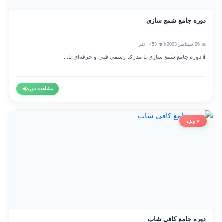
دوره جامع شمع سازی
📅 26 سپتامبر 2023
👨‍🎓 453+ نفر
🕯️ دوره جامع شمع سازی با مدرک رسمی فنی و حرفه‌ای با...
مشاهده دوره
◀
⭐ ویژه
دوره جامع کافی شاپ