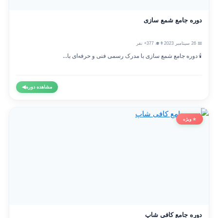
دوره جامع شمع سازی
📅 26 سپتامبر 2023
👨‍🎓 377+ نفر
🕯️ دوره جامع شمع سازی با مدرک رسمی فنی و حرفه‌ای با...
مشاهده دوره
◀
⭐ ویژه
دوره جامع کافی شاپ