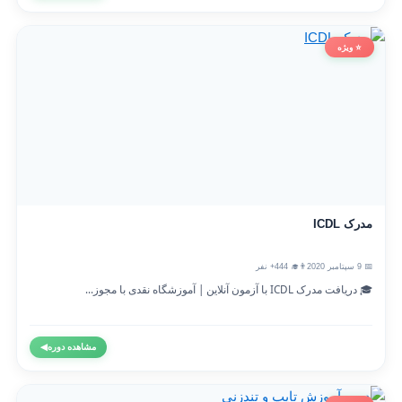
⭐ ویژه
مدرک ICDL
📅 9 سپتامبر 2020
👨‍🎓 444+ نفر
🎓 دریافت مدرک ICDL با آزمون آنلاین | آموزشگاه نقدی با مجوز...
مشاهده دوره
◀