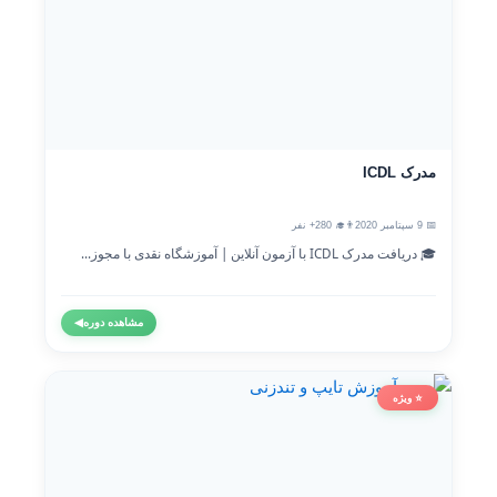
مدرک ICDL
📅 9 سپتامبر 2020
👨‍🎓 280+ نفر
🎓 دریافت مدرک ICDL با آزمون آنلاین | آموزشگاه نقدی با مجوز...
مشاهده دوره
◀
⭐ ویژه