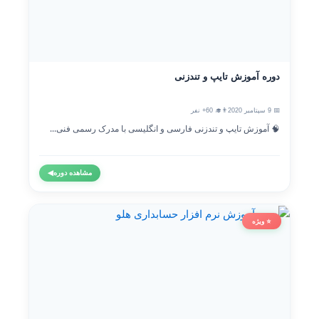
دوره آموزش تایپ و تندزنی
📅 9 سپتامبر 2020
👨‍🎓 60+ نفر
🧠 آموزش تایپ و تندزنی فارسی و انگلیسی با مدرک رسمی فنی...
مشاهده دوره
◀
⭐ ویژه