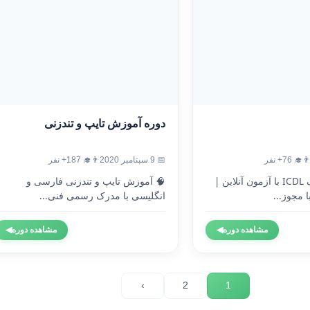
دوره آموزش تایپ و تندزنی
‍🎓 76+ نفر
📅 9 سپتامبر 2020
👨‍🎓 187+ نفر
🎓 دریافت مدرک ICDL با آزمون آنلاین |
🧠 آموزش تایپ و تندزنی فارسی و
 مجوز...
انگلیسی با مدرک رسمی فنی...
مشاهده دوره
◀
مشاهده دوره
◀
›
2
1