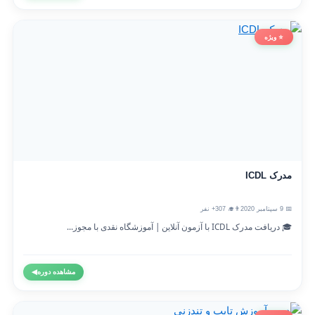
⭐ ویژه
مدرک ICDL
📅 9 سپتامبر 2020
👨‍🎓 307+ نفر
🎓 دریافت مدرک ICDL با آزمون آنلاین | آموزشگاه نقدی با مجوز...
مشاهده دوره
◀