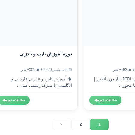
دوره آموزش تایپ و تندزنی
‍🎓 492+ نفر
📅 9 سپتامبر 2020
👨‍🎓 301+ نفر
🎓 دریافت مدرک ICDL با آزمون آنلاین |
🧠 آموزش تایپ و تندزنی فارسی و
 مجوز...
انگلیسی با مدرک رسمی فنی...
مشاهده دوره
◀
مشاهده دوره
◀
›
2
1