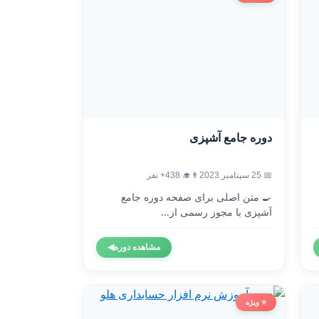
دوره جامع آشپزی
📅 25 سپتامبر 2023
👨‍🎓 438+ نفر
🍳 متن اصلی برای صفحه دوره جامع
آشپزی با مجوز رسمی از...
مشاهده دوره
◀
⭐ ویژه