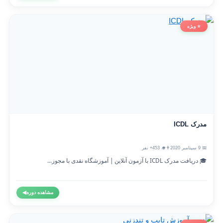
⭐ ویژه
مدرک ICDL
📅 9 سپتامبر 2020
👨‍🎓 453+ نفر
🎓 دریافت مدرک ICDL با آزمون آنلاین | آموزشگاه نقدی با مجوز...
مشاهده دوره
◀