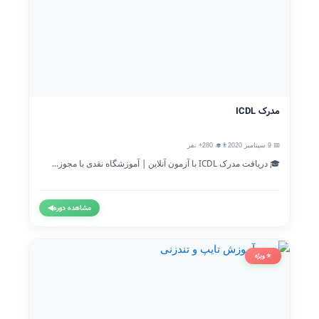
مدرک ICDL
📅 9 سپتامبر 2020
👨‍🎓 280+ نفر
🎓 دریافت مدرک ICDL با آزمون آنلاین | آموزشگاه نقدی با مجوز...
مشاهده دوره
◀
⭐ ویژه