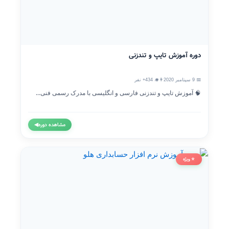
دوره آموزش تایپ و تندزنی
📅 9 سپتامبر 2020
👨‍🎓 434+ نفر
🧠 آموزش تایپ و تندزنی فارسی و انگلیسی با مدرک رسمی فنی...
مشاهده دوره
◀
⭐ ویژه