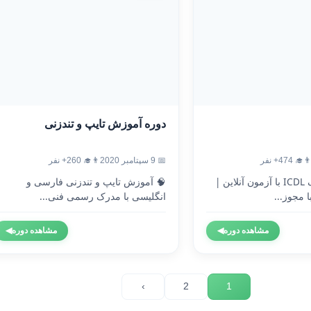
دوره آموزش تایپ و تندزنی
‍🎓 474+ نفر
📅 9 سپتامبر 2020
👨‍🎓 260+ نفر
🎓 دریافت مدرک ICDL با آزمون آنلاین |
🧠 آموزش تایپ و تندزنی فارسی و
 مجوز...
انگلیسی با مدرک رسمی فنی...
مشاهده دوره
◀
مشاهده دوره
◀
›
2
1