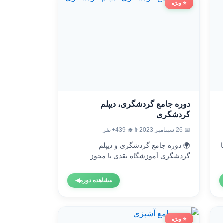
⭐ ویژه
دوره جامع گردشگری، دیپلم
گردشگری
👨‍🎓 439+ نفر
📅 26 سپتامبر 2023
🌍 دوره جامع گردشگری و دیپلم

گردشگری آموزشگاه نقدی با مجوز
رسمی...
◀
مشاهده دوره
⭐ ویژه