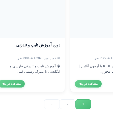
دوره آموزش تایپ و تندزنی
‍🎓 129+ نفر
📅 9 سپتامبر 2020
👨‍🎓 304+ نفر
🎓 دریافت مدرک ICDL با آزمون آنلاین |
🧠 آموزش تایپ و تندزنی فارسی و
 مجوز...
انگلیسی با مدرک رسمی فنی...
مشاهده دوره
◀
مشاهده دوره
◀
›
2
1