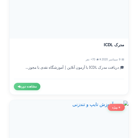
مدرک ICDL
📅 9 سپتامبر 2020
👨‍🎓 70+ نفر
🎓 دریافت مدرک ICDL با آزمون آنلاین | آموزشگاه نقدی با مجوز...
مشاهده دوره
◀
⭐ ویژه