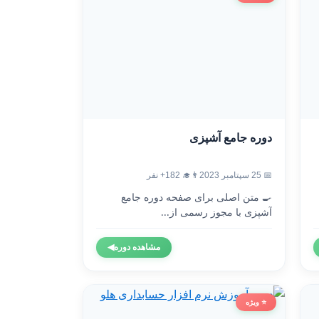
دوره جامع آشپزی
📅 25 سپتامبر 2023
👨‍🎓 182+ نفر
🍳 متن اصلی برای صفحه دوره جامع
آشپزی با مجوز رسمی از...
مشاهده دوره
◀
⭐ ویژه