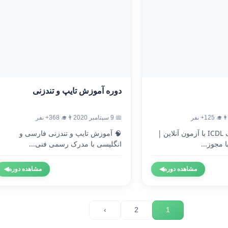
دوره آموزش تایپ و تندزنی
‍🎓 125+ نفر
📅 9 سپتامبر 2020
👨‍🎓 368+ نفر
🎓 دریافت مدرک ICDL با آزمون آنلاین |
🧠 آموزش تایپ و تندزنی فارسی و
 مجوز...
انگلیسی با مدرک رسمی فنی...
مشاهده دوره
◀
مشاهده دوره
◀
›
2
1