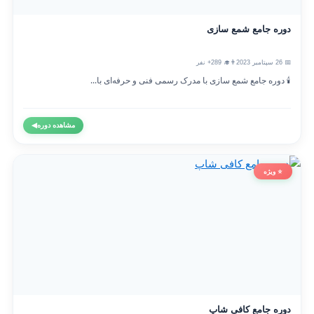
دوره جامع شمع سازی
📅 26 سپتامبر 2023
👨‍🎓 289+ نفر
🕯️ دوره جامع شمع سازی با مدرک رسمی فنی و حرفه‌ای با...
مشاهده دوره
◀
⭐ ویژه
دوره جامع کافی شاپ