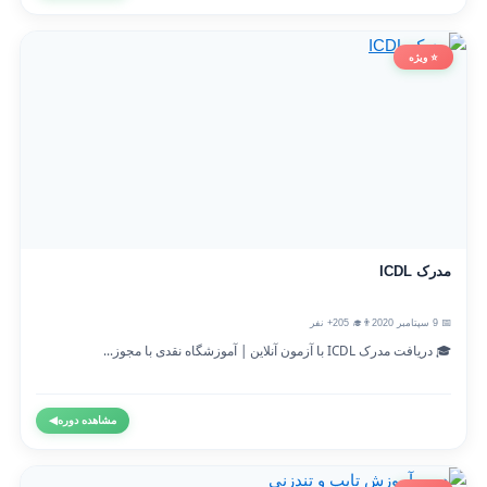
⭐ ویژه
مدرک ICDL
📅 9 سپتامبر 2020
👨‍🎓 205+ نفر
🎓 دریافت مدرک ICDL با آزمون آنلاین | آموزشگاه نقدی با مجوز...
مشاهده دوره
◀