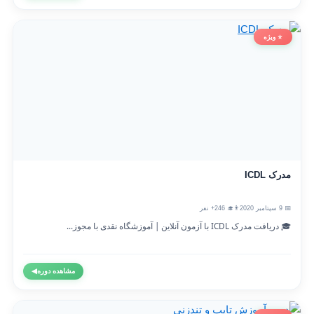
⭐ ویژه
مدرک ICDL
📅 9 سپتامبر 2020
👨‍🎓 246+ نفر
🎓 دریافت مدرک ICDL با آزمون آنلاین | آموزشگاه نقدی با مجوز...
مشاهده دوره
◀