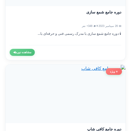
دوره جامع شمع سازی
📅 26 سپتامبر 2023
👨‍🎓 348+ نفر
🕯️ دوره جامع شمع سازی با مدرک رسمی فنی و حرفه‌ای با...
مشاهده دوره
◀
⭐ ویژه
دوره جامع کافی شاپ