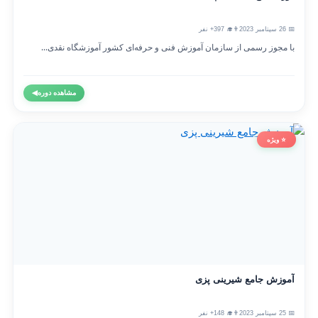
📅 26 سپتامبر 2023
👨‍🎓 397+ نفر
با مجوز رسمی از سازمان آموزش فنی و حرفه‌ای کشور آموزشگاه نقدی...
مشاهده دوره
◀
⭐ ویژه
آموزش جامع شیرینی پزی
📅 25 سپتامبر 2023
👨‍🎓 148+ نفر