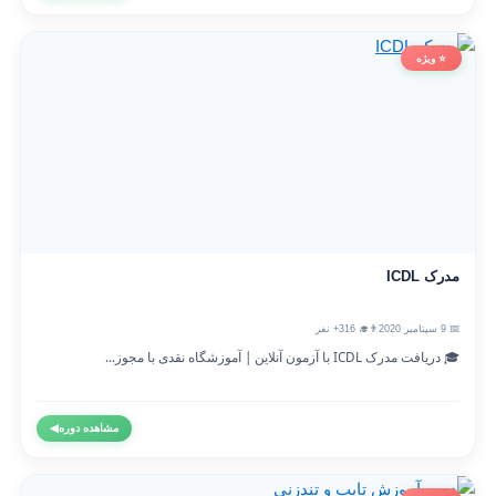
⭐ ویژه
مدرک ICDL
📅 9 سپتامبر 2020
👨‍🎓 316+ نفر
🎓 دریافت مدرک ICDL با آزمون آنلاین | آموزشگاه نقدی با مجوز...
مشاهده دوره
◀