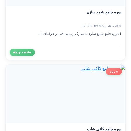
دوره جامع شمع سازی
📅 26 سپتامبر 2023
👨‍🎓 313+ نفر
🕯️ دوره جامع شمع سازی با مدرک رسمی فنی و حرفه‌ای با...
مشاهده دوره
◀
⭐ ویژه
دوره جامع کافی شاپ