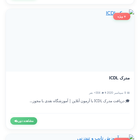
⭐ ویژه
مدرک ICDL
📅 9 سپتامبر 2020
👨‍🎓 304+ نفر
🎓 دریافت مدرک ICDL با آزمون آنلاین | آموزشگاه نقدی با مجوز...
مشاهده دوره
◀