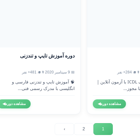
دوره آموزش تایپ و تندزنی
‍🎓 284+ نفر
📅 9 سپتامبر 2020
👨‍🎓 481+ نفر
🎓 دریافت مدرک ICDL با آزمون آنلاین |
🧠 آموزش تایپ و تندزنی فارسی و
 مجوز...
انگلیسی با مدرک رسمی فنی...
مشاهده دوره
◀
مشاهده دوره
◀
›
2
1