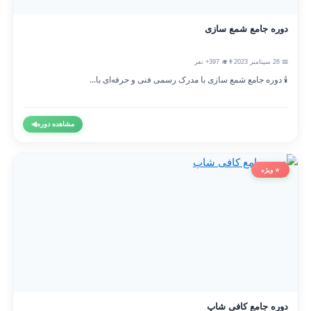
دوره جامع شمع سازی
📅 26 سپتامبر 2023
👨‍🎓 397+ نفر
🕯️ دوره جامع شمع سازی با مدرک رسمی فنی و حرفه‌ای با...
مشاهده دوره
◀
⭐ ویژه
دوره جامع کافی شاپ