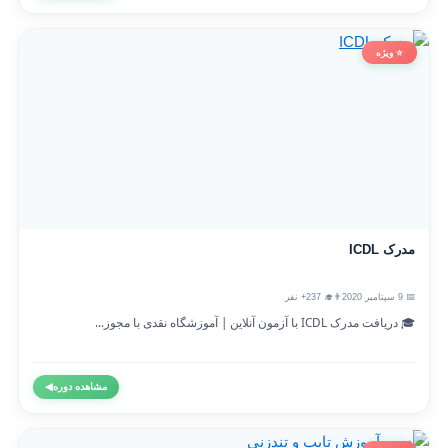
⭐ ویژه
مدرک ICDL
📅 9 سپتامبر 2020
👨‍🎓 237+ نفر
🎓 دریافت مدرک ICDL با آزمون آنلاین | آموزشگاه نقدی با مجوز...
مشاهده دوره
◀