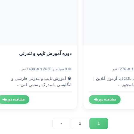
دوره آموزش تایپ و تندزنی
‍🎓 270+ نفر
📅 9 سپتامبر 2020
👨‍🎓 408+ نفر
🎓 دریافت مدرک ICDL با آزمون آنلاین |
🧠 آموزش تایپ و تندزنی فارسی و
 مجوز...
انگلیسی با مدرک رسمی فنی...
مشاهده دوره
◀
مشاهده دوره
◀
›
2
1