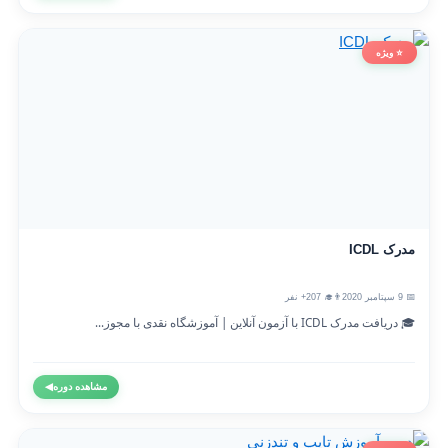
⭐ ویژه
مدرک ICDL
📅 9 سپتامبر 2020
👨‍🎓 207+ نفر
🎓 دریافت مدرک ICDL با آزمون آنلاین | آموزشگاه نقدی با مجوز...
مشاهده دوره
◀