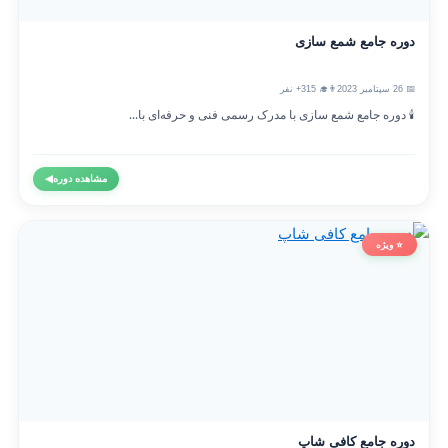
دوره جامع شمع سازی
📅 26 سپتامبر 2023
👨‍🎓 315+ نفر
🕯️ دوره جامع شمع سازی با مدرک رسمی فنی و حرفه‌ای با...
مشاهده دوره
◀
⭐ ویژه
دوره جامع کافی شاپ