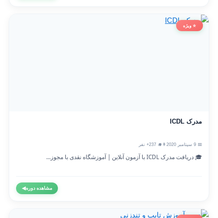
⭐ ویژه
مدرک ICDL
📅 9 سپتامبر 2020
👨‍🎓 237+ نفر
🎓 دریافت مدرک ICDL با آزمون آنلاین | آموزشگاه نقدی با مجوز...
مشاهده دوره
◀