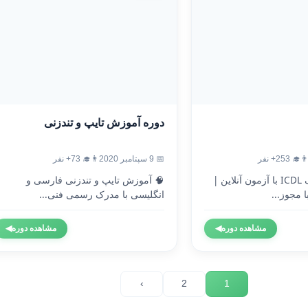
دوره آموزش تایپ و تندزنی
‍🎓 253+ نفر
📅 9 سپتامبر 2020
👨‍🎓 73+ نفر
🎓 دریافت مدرک ICDL با آزمون آنلاین |
🧠 آموزش تایپ و تندزنی فارسی و
 مجوز...
انگلیسی با مدرک رسمی فنی...
مشاهده دوره
◀
مشاهده دوره
◀
›
2
1