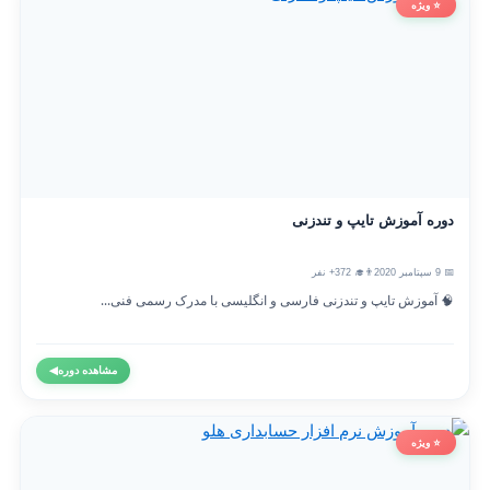
⭐ ویژه
دوره آموزش تایپ و تندزنی
📅 9 سپتامبر 2020
👨‍🎓 372+ نفر
🧠 آموزش تایپ و تندزنی فارسی و انگلیسی با مدرک رسمی فنی...
مشاهده دوره
◀
⭐ ویژه