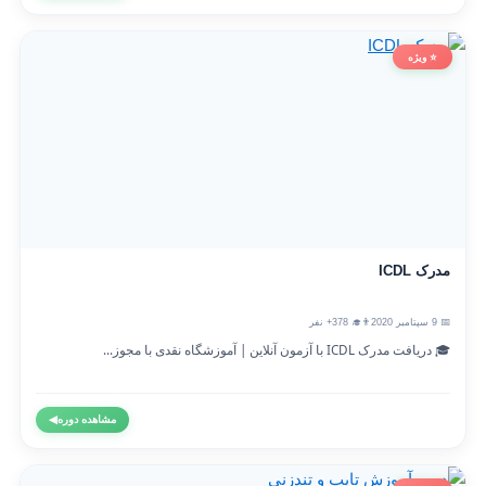
⭐ ویژه
مدرک ICDL
📅 9 سپتامبر 2020
👨‍🎓 378+ نفر
🎓 دریافت مدرک ICDL با آزمون آنلاین | آموزشگاه نقدی با مجوز...
مشاهده دوره
◀