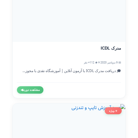
مدرک ICDL
📅 9 سپتامبر 2020
👨‍🎓 112+ نفر
🎓 دریافت مدرک ICDL با آزمون آنلاین | آموزشگاه نقدی با مجوز...
مشاهده دوره
◀
⭐ ویژه