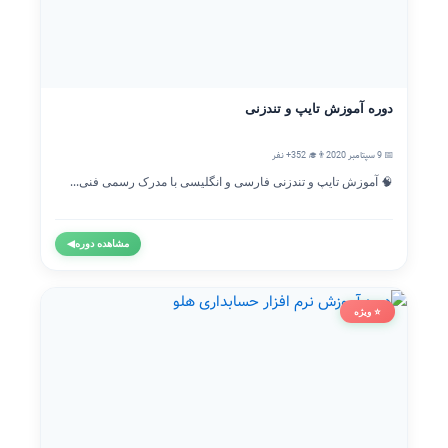
دوره آموزش تایپ و تندزنی
📅 9 سپتامبر 2020
👨‍🎓 352+ نفر
🧠 آموزش تایپ و تندزنی فارسی و انگلیسی با مدرک رسمی فنی...
مشاهده دوره
◀
⭐ ویژه