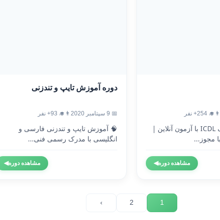
دوره آموزش تایپ و تندزنی
‍🎓 254+ نفر
📅 9 سپتامبر 2020
👨‍🎓 93+ نفر
🎓 دریافت مدرک ICDL با آزمون آنلاین |
🧠 آموزش تایپ و تندزنی فارسی و
 مجوز...
انگلیسی با مدرک رسمی فنی...
مشاهده دوره
◀
مشاهده دوره
◀
›
2
1