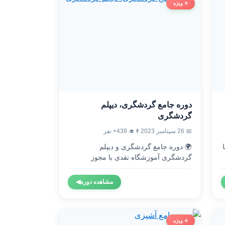
⭐ ویژه
دوره جامع گردشگری، دیپلم
گردشگری
👨‍🎓 439+ نفر
📅 26 سپتامبر 2023
🌍 دوره جامع گردشگری و دیپلم

گردشگری آموزشگاه نقدی با مجوز
رسمی...
◀
مشاهده دوره
⭐ ویژه