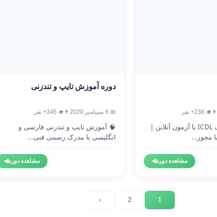
دوره آموزش تایپ و تندزنی
‍🎓 238+ نفر
📅 9 سپتامبر 2020
👨‍🎓 345+ نفر
🎓 دریافت مدرک ICDL با آزمون آنلاین |
🧠 آموزش تایپ و تندزنی فارسی و
 مجوز...
انگلیسی با مدرک رسمی فنی...
مشاهده دوره
◀
مشاهده دوره
◀
›
2
1