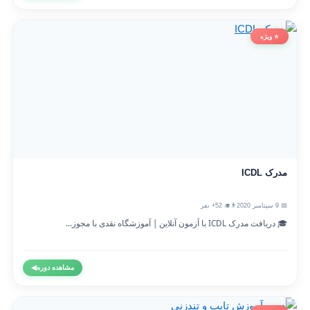
⭐ ویژه
مدرک ICDL
📅 9 سپتامبر 2020
👨‍🎓 52+ نفر
🎓 دریافت مدرک ICDL با آزمون آنلاین | آموزشگاه نقدی با مجوز...
مشاهده دوره
◀