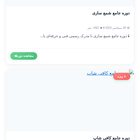
دوره جامع شمع سازی
📅 26 سپتامبر 2023
👨‍🎓 262+ نفر
🕯️ دوره جامع شمع سازی با مدرک رسمی فنی و حرفه‌ای با...
مشاهده دوره
◀
⭐ ویژه
دوره جامع کافی شاپ