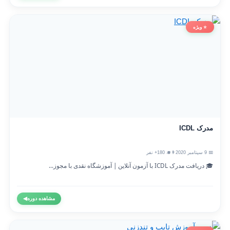
⭐ ویژه
مدرک ICDL
📅 9 سپتامبر 2020
👨‍🎓 180+ نفر
🎓 دریافت مدرک ICDL با آزمون آنلاین | آموزشگاه نقدی با مجوز...
مشاهده دوره
◀