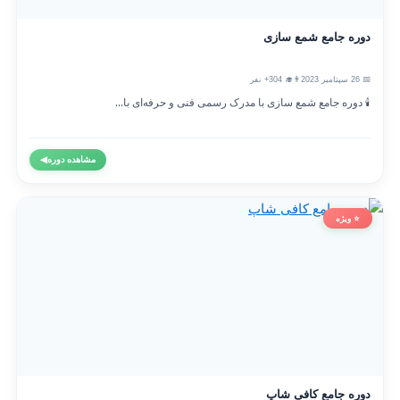
دوره جامع شمع سازی
📅 26 سپتامبر 2023
👨‍🎓 304+ نفر
🕯️ دوره جامع شمع سازی با مدرک رسمی فنی و حرفه‌ای با...
مشاهده دوره
◀
⭐ ویژه
دوره جامع کافی شاپ