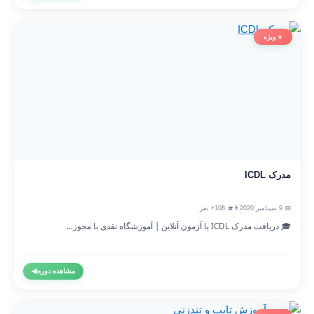
⭐ ویژه
مدرک ICDL
📅 9 سپتامبر 2020
👨‍🎓 108+ نفر
🎓 دریافت مدرک ICDL با آزمون آنلاین | آموزشگاه نقدی با مجوز...
مشاهده دوره
◀