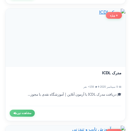
⭐ ویژه
مدرک ICDL
📅 9 سپتامبر 2020
👨‍🎓 159+ نفر
🎓 دریافت مدرک ICDL با آزمون آنلاین | آموزشگاه نقدی با مجوز...
مشاهده دوره
◀