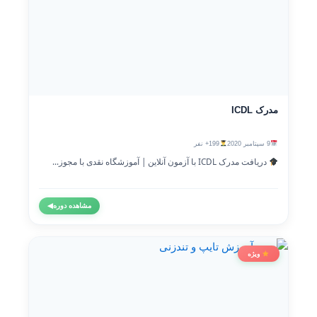
مدرک ICDL
9 سپتامبر 2020
199+ نفر
دریافت مدرک ICDL با آزمون آنلاین | آموزشگاه نقدی با مجوز...
مشاهده دوره
◀
ویژه