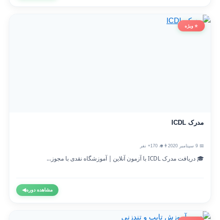
⭐ ویژه
مدرک ICDL
📅 9 سپتامبر 2020
👨‍🎓 170+ نفر
🎓 دریافت مدرک ICDL با آزمون آنلاین | آموزشگاه نقدی با مجوز...
مشاهده دوره
◀