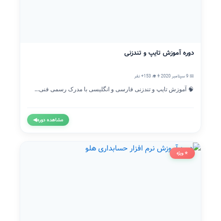
دوره آموزش تایپ و تندزنی
📅 9 سپتامبر 2020
👨‍🎓 153+ نفر
🧠 آموزش تایپ و تندزنی فارسی و انگلیسی با مدرک رسمی فنی...
مشاهده دوره
◀
⭐ ویژه