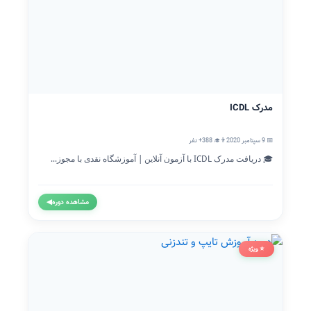
مدرک ICDL
📅 9 سپتامبر 2020
👨‍🎓 388+ نفر
🎓 دریافت مدرک ICDL با آزمون آنلاین | آموزشگاه نقدی با مجوز...
مشاهده دوره
◀
⭐ ویژه