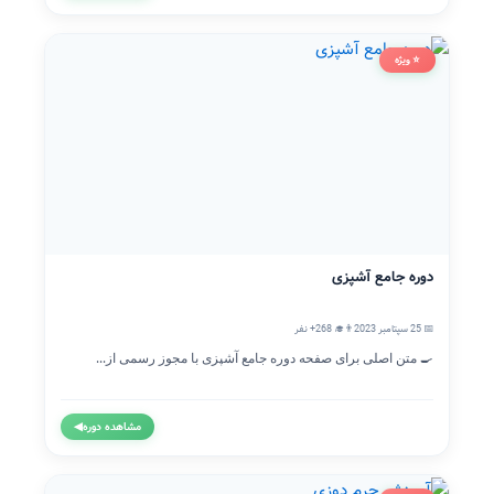
⭐ ویژه
دوره جامع آشپزی
📅 25 سپتامبر 2023
👨‍🎓 268+ نفر
🍳 متن اصلی برای صفحه دوره جامع آشپزی با مجوز رسمی از...
مشاهده دوره
◀