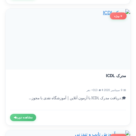
⭐ ویژه
مدرک ICDL
📅 9 سپتامبر 2020
👨‍🎓 313+ نفر
🎓 دریافت مدرک ICDL با آزمون آنلاین | آموزشگاه نقدی با مجوز...
مشاهده دوره
◀