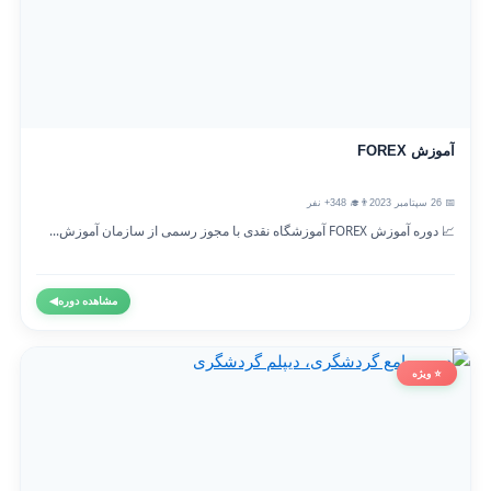
آموزش FOREX
📅 26 سپتامبر 2023
👨‍🎓 348+ نفر
📈 دوره آموزش FOREX آموزشگاه نقدی با مجوز رسمی از سازمان آموزش...
مشاهده دوره
◀
⭐ ویژه